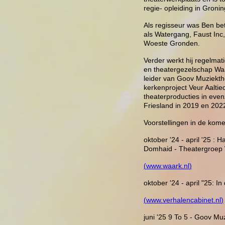
regie- opleiding in Gron
Als regisseur was Ben betr
als Watergang, Faust Inc
Woeste Gronden.
Verder werkt hij regelmat
en theatergezelschap Waar
leider van Goov Muziekth
kerkenproject Veur Aaltie
theaterproducties in eve
Friesland in 2019 en 202
Voorstellingen in de ko
oktober '24 - april '25 : 
Domhaid - Theatergroep
(
www.waark.nl
)
oktober '24 - april "25: In
(
www.verhalencabinet.nl
)
juni '25 9 To 5 - Goov Mu