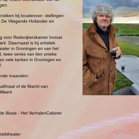
ingen.
okken bij locatievoor- stellingen
, De Vliegende Hollander en
ig voor Rederijkerskamer Iovivat
k. Daarnaast is hij artistiek
eater in Groningen en van het
d, twee series van tien unieke
nzo vele kerken in Groningen en
2.
mende maanden:
Haalfmaal of de Macht van
 Waark
 de Illusie - Het VerhalenCabinet
ziektheater