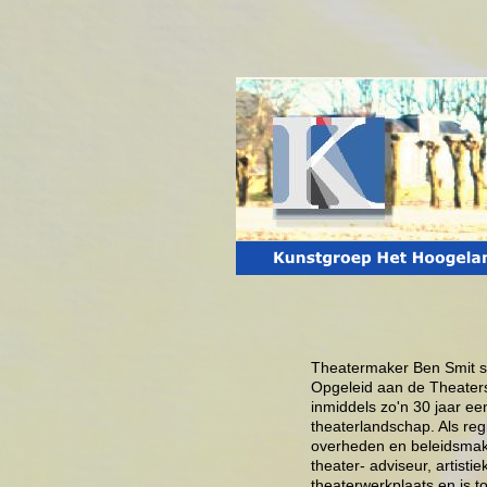
Theatermaker Ben Smit st
Opgeleid aan de Theaters
inmiddels zo'n 30 jaar ee
theaterlandschap. Als re
overheden en beleidsmake
theater- adviseur, artistie
theaterwerkplaats en is t