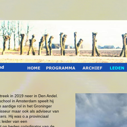
reek in 2019 neer in Den Andel.
chool in Amsterdam speelt hij
n aardige rol in het Groninger
gisseur maar ook als adviseur van
rs. Hij was o.a provinciaal
k leider van een
ot op heden coördinator van de